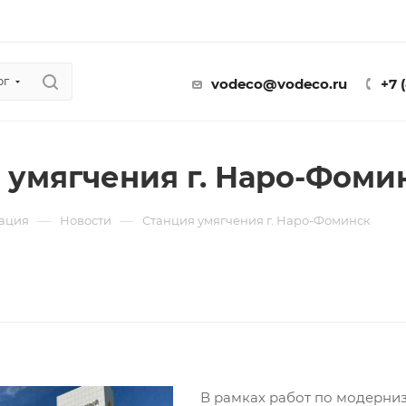
ог
vodeco@vodeco.ru
+7 
 умягчения г. Наро-Фоми
—
—
ация
Новости
Станция умягчения г. Наро-Фоминск
В рамках работ по модерниз