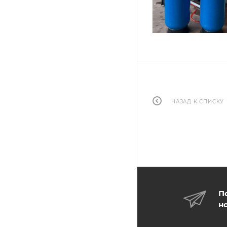
НАЗАД К СПИСКУ
П
н