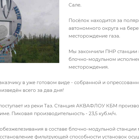
Сале.
Посёлок находится за поля
автономного округа на берег
месторождение газа.
Мы закончили ПНР станции 
блочно-модульном исполне
месторождения.
казчику в уже готовом виде - собранной и опрессован
изведён всего за два дня!
поступает из реки Таз. Станция АКВАФЛОУ КБМ производ
е. Пиковая производительность - 23,5 куб.м/ч.
 обезжелезивания в составе блочно-модульной станции
становление фильтрующей способности установок осущ