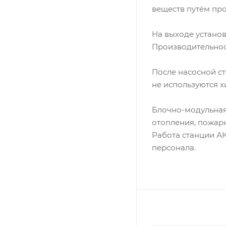
веществ путём пр
На выходе установ
Производительнос
После насосной ст
не используются 
Блочно-модульная
отопления, пожарн
Работа станции А
персонала.