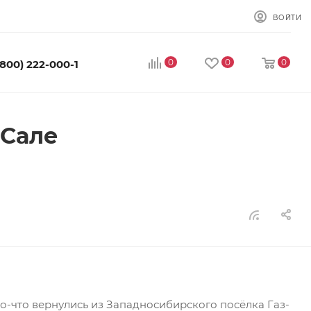
ВОЙТИ
0
0
0
(800) 222-000-1
 Сале
-что вернулись из Западносибирского посёлка Газ-