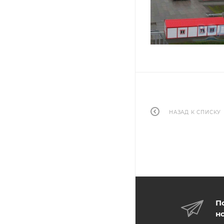
НАЗАД К СПИСКУ
П
н