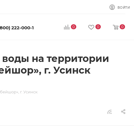
ВОЙТИ
0
0
0
(800) 222-000-1
 воды на территории
йшор», г. Усинск
ейшор», г. Усинск