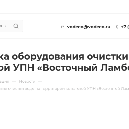
ог
vodeco@vodeco.ru
+7 
ка оборудования очистки
ой УПН «Восточный Ламбе
—
—
ация
Новости
ния очистки воды на территории котельной УПН «Восточный Ламб