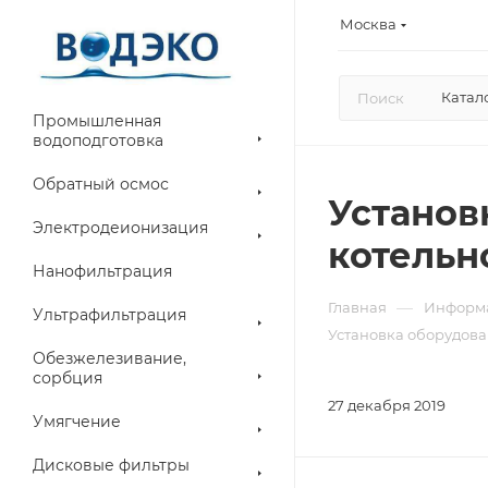
Москва
Катал
Промышленная
водоподготовка
Обратный осмос
Установ
Электродеионизация
котельн
Нанофильтрация
—
Главная
Информ
Ультрафильтрация
Установка оборудова
Обезжелезивание,
сорбция
27 декабря 2019
Умягчение
Дисковые фильтры