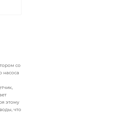
тором со
о насоса
тчик,
ает
ря этому
воды, что