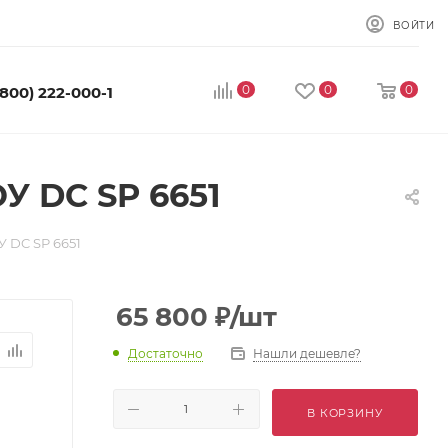
ВОЙТИ
0
0
0
(800) 222-000-1
 DC SP 6651
 DC SP 6651
65 800
₽
/шт
Достаточно
Нашли дешевле?
В КОРЗИНУ