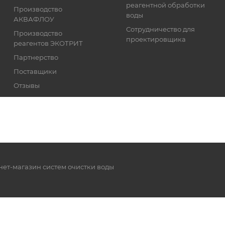
реагентной обработки
Производство
воды
АКВАФЛОУ
Сотрудничество для
Производство
проектировщика
реагентов ЭКОТРИТ
Партнерство
Поставщики
Отзывы
Реквизиты
нет-магазин систем очистки воды