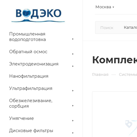
Москва
Катал
Промышленная
водоподготовка
Обратный осмос
Комплек
Электродеионизация
—
Главная
Системы
Нанофильтрация
Ультрафильтрация
Обезжелезивание,
сорбция
Умягчение
Дисковые фильтры