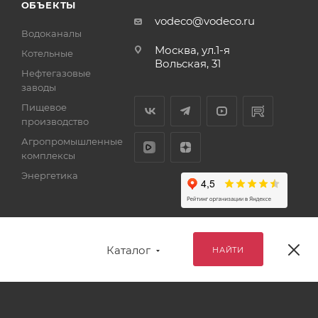
ОБЪЕКТЫ
vodeco@vodeco.ru
Водоканалы
Москва, ул.1-я
Котельные
Вольская, 31
Нефтегазовые
заводы
Пищевое
производство
Агропромышленные
комплексы
Энергетика
Каталог
НАЙТИ