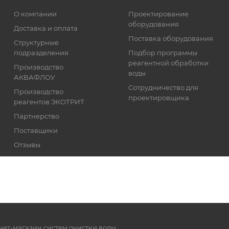
О компании
Проектирование
оборудования
Доставка и оплата
Поставка оборудования
Структурные
подразделения
Подбор программы
реагентной обработки
Производство
воды
АКВАФЛОУ
Сотрудничество для
Производство
проектировщика
реагентов ЭКОТРИТ
Партнерство
Поставщики
Отзывы
Реквизиты
нет-магазин систем очистки воды