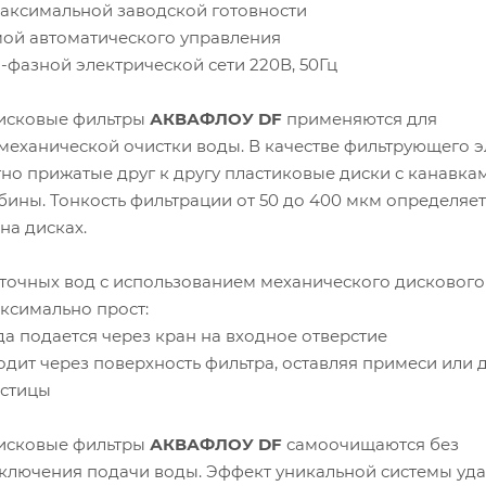
максимальной заводской готовности
мой автоматического управления
1-фазной электрической сети 220В, 50Гц
исковые фильтры
АКВАФЛОУ DF
применяются для
механической очистки воды. В качестве фильтрующего 
но прижатые друг к другу пластиковые диски с канавка
ины. Тонкость фильтрации от 50 до 400 мкм определяет
на дисках.
сточных вод с использованием механического дискового
ксимально прост:
а подается через кран на входное отверстие
одит через поверхность фильтра, оставляя примеси или 
астицы
дисковые фильтры
АКВАФЛОУ DF
самоочищаются без
ключения подачи воды. Эффект уникальной системы уд