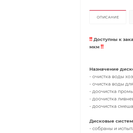
ОПИСАНИЕ
!!
Доступны к зака
!!
мкм
Назначение диск
- очистка воды хо
- очистка воды дл
- доочистка пром
- доочистка ливне
- доочистка смеш
Дисковые систе
- собраны и испыт