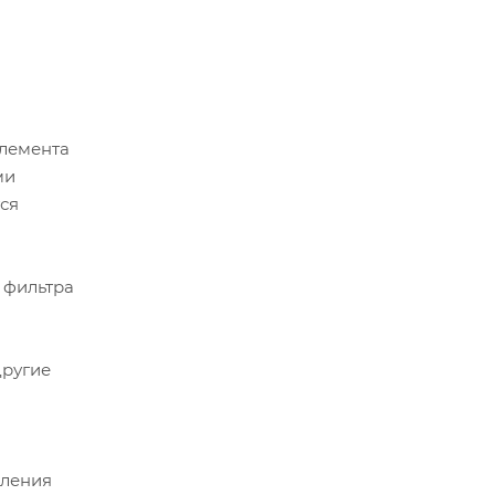
элемента
ми
ся
 фильтра
другие
аления