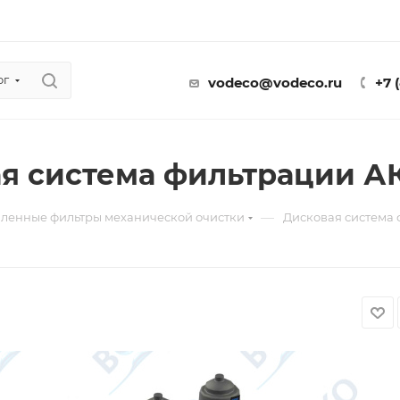
ог
vodeco@vodeco.ru
+7 
я система фильтрации А
—
енные фильтры механической очистки
Дисковая система