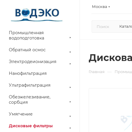
Москва
Катал
Промышленная
водоподготовка
Обратный осмос
Дискова
Электродеионизация
—
Главная
Промышл
Нанофильтрация
Ультрафильтрация
Обезжелезивание,
сорбция
Умягчение
Дисковые фильтры