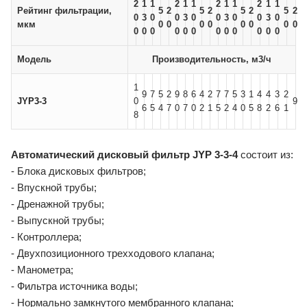
2
1
1
2
1
1
2
1
1
2
1
1
Рейтинг фильтрации,
5
2
5
2
5
2
5
2
0
3
0
0
3
0
0
3
0
0
3
0
мкм
0
0
0
0
0
0
0
0
0
0
0
0
0
0
0
0
0
0
0
0
Модель
Производительность, м3/ч
1
9
7
5
2
9
8
6
4
2
7
7
5
3
1
4
4
3
2
JYP3-3
0
9
6
5
4
7
0
7
0
2
1
5
2
4
0
5
8
2
6
1
8
Автоматический дисковый фильтр JYP 3-3-4
состоит из:
- Блока дисковых фильтров;
- Впускной трубы;
- Дренажной трубы;
- Выпускной трубы;
- Контроллера;
- Двухпозиционного трехходового клапана;
- Манометра;
- Фильтра источника воды;
- Нормально замкнутого мембранного клапана;