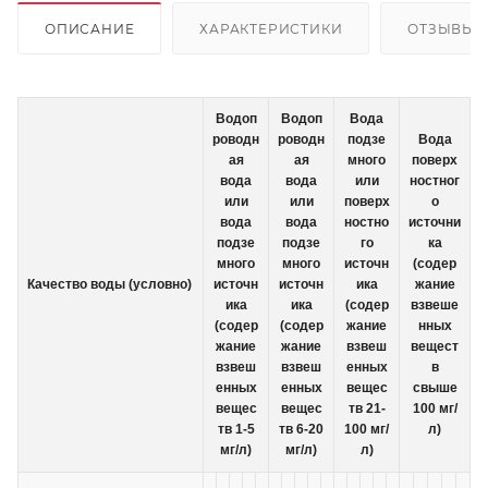
ОПИСАНИЕ
ХАРАКТЕРИСТИКИ
ОТЗЫВЫ
Водоп
Водоп
Вода
роводн
роводн
подзе
Вода
ая
ая
много
поверх
вода
вода
или
ностног
или
или
поверх
о
вода
вода
ностно
источни
подзе
подзе
го
ка
много
много
источн
(содер
Качество воды (условно)
источн
источн
ика
жание
ика
ика
(содер
взвеше
(содер
(содер
жание
нных
жание
жание
взвеш
вещест
взвеш
взвеш
енных
в
енных
енных
вещес
свыше
вещес
вещес
тв 21-
100 мг/
тв 1-5
тв 6-20
100 мг/
л)
мг/л)
мг/л)
л)