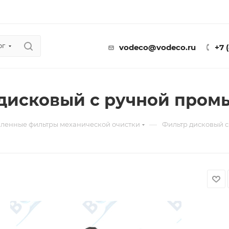
ог
vodeco@vodeco.ru
+7 
дисковый с ручной пром
—
енные фильтры механической очистки
Фильтр дисковый 