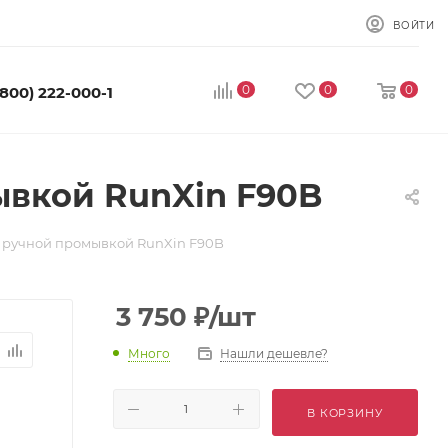
ВОЙТИ
0
0
0
(800) 222-000-1
ывкой RunXin F90B
с ручной промывкой RunXin F90B
3 750
₽
/шт
Много
Нашли дешевле?
В КОРЗИНУ