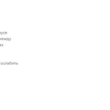
пусе
 между
ах
 ослабить