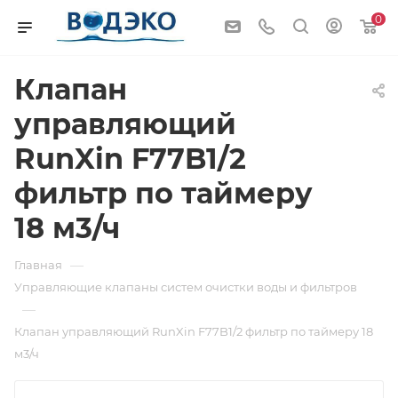
0
Клапан
управляющий
RunXin F77B1/2
фильтр по таймеру
18 м3/ч
—
Главная
Управляющие клапаны систем очистки воды и фильтров
—
Клапан управляющий RunXin F77B1/2 фильтр по таймеру 18
м3/ч