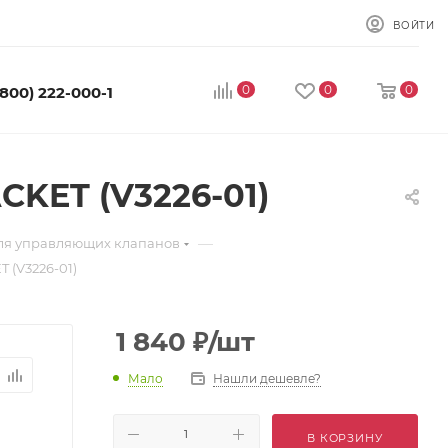
ВОЙТИ
0
0
0
(800) 222-000-1
KET (V3226-01)
—
для управляющих клапанов
(V3226-01)
1 840
₽
/шт
Мало
Нашли дешевле?
В КОРЗИНУ