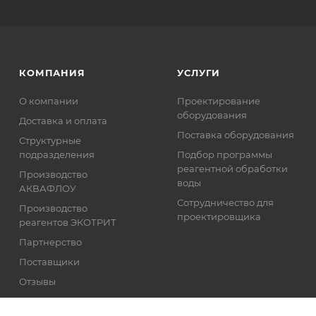
КОМПАНИЯ
УСЛУГИ
О компании
Проектирование
оборудования
Доставка и оплата
Поставка оборудования
Структурные
подразделения
Подбор программы
реагентной обработки
Производство
воды
АКВАФЛОУ
Сотрудничество для
Производство
проектировщика
реагентов ЭКОТРИТ
Партнерство
Поставщики
Отзывы
Реквизиты