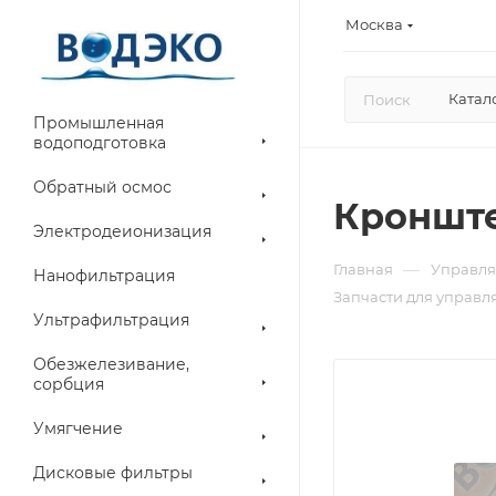
Москва
Катал
Промышленная
водоподготовка
Обратный осмос
Кронште
Электродеионизация
—
Главная
Управля
Нанофильтрация
Запчасти для управл
Ультрафильтрация
Обезжелезивание,
сорбция
Умягчение
Дисковые фильтры