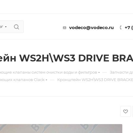
ог
vodeco@vodeco.ru
+7 
йн WS2H\WS3 DRIVE BRAC
—
ющие клапаны систем очистки воды и фильтров
Запчасти 
—
яющих клапанов Clack
Кронштейн WS2H\WS3 DRIVE BRACKET 