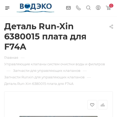
0
Деталь Run-Xin
6380015 плата для
F74A
—
Главная
Управляющие клапаны систем очистки воды и фильтров
—
—
Запчасти для управляющих клапанов
—
Запчасти Runxin для управляющих клапанов
Деталь Run-Xin 6380015 плата для F74A