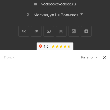
vodeco@vodeco.ru
Москва, ул.1-я Вольская, 31
Каталог
2026 © Водэко: интернет-магазин систем очистки воды