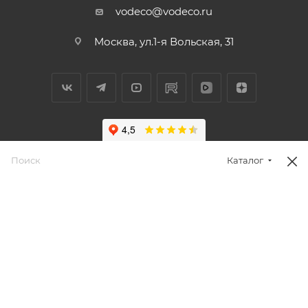
vodeco@vodeco.ru
Москва, ул.1-я Вольская, 31
Каталог
2026 © Водэко: интернет-магазин систем очистки воды