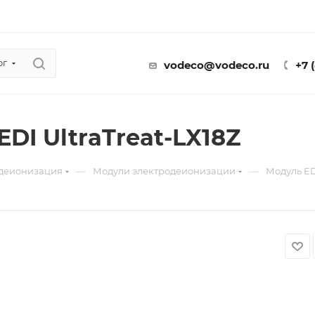
ог
vodeco@vodeco.ru
+7 
DI UltraTreat-LX18Z
—
—
деионизация
Модули электродеионизации
Модуль EDI