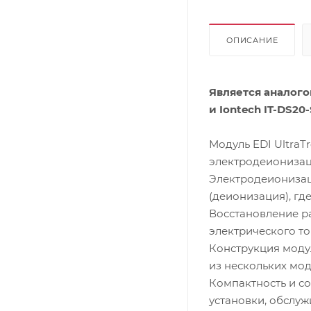
ОПИСАНИЕ
Является аналого
и Iontech IT-DS20-
Модуль EDI UltraT
электродеионизаци
Электродеионизац
(деионизация), гд
Восстановление р
электрического то
Конструкция моду
из нескольких мо
Компактность и с
установки, обслуж