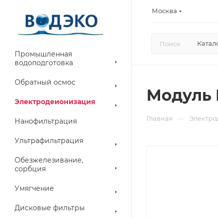
Москва
Катал
Промышленная
водоподготовка
Обратный осмос
Модуль E
Электродеионизация
—
Главная
Электро
Нанофильтрация
Ультрафильтрация
Обезжелезивание,
сорбция
Умягчение
Дисковые фильтры