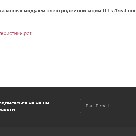
казанных модулей электродеионизации UltraTreat со
еристики.pdf
одписаться на наши
овости