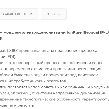
ХАРАКТЕРИСТИКИ
ОТЗЫВЫ
м модулей электродеионизации IonPure (Evoqua) IP-L
S
reat-LX18Z предназначен для проведения процесса
и (EDI).
ия - это непрерывный процесс тонкой очистки воды
е одновременно с очисткой происходит регенерация.
абочей ёмкости модули происходит под действием
ка и не требует никаких реагентов.
лей позволяет использовать их как единичный модуль и
дулей, образующих системы непрерывной деионизации.
овременные технологические особенности гарантируют 
ивания и ремонта.