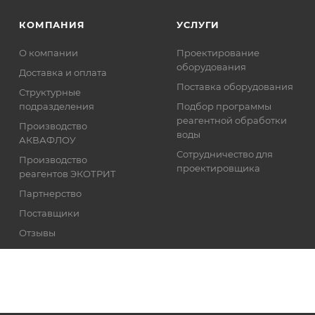
КОМПАНИЯ
УСЛУГИ
О компании
Проектирование
оборудования
Доставка и оплата
Поставка оборудования
Структурные
подразделения
Подбор программы
реагентной обработки
Производство
воды
АКВАФЛОУ
Сотрудничество для
Производство
проектировщика
реагентов ЭКОТРИТ
Партнерство
Поставщики
Отзывы
Реквизиты