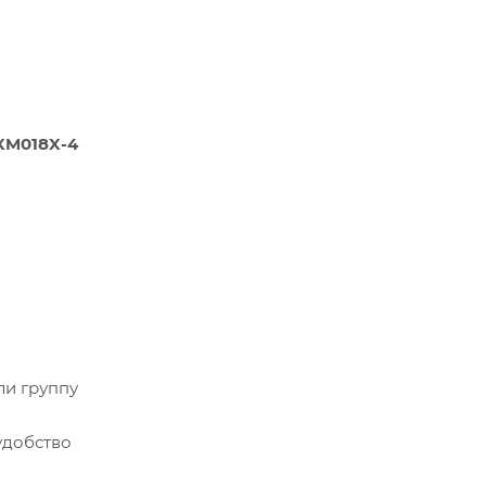
XM018X-4
ли группу
удобство