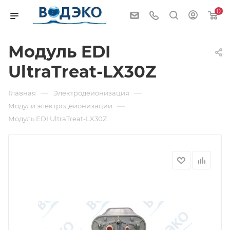
0
Модуль EDI
UltraTreat-LX30Z
—
—
Главная
Электродеионизация
—
Модули электродеионизации
Модуль EDI UltraTreat-LX30Z