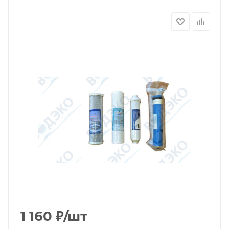
1 160
₽
/шт