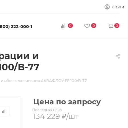
ВОЙТИ
0
0
0
(800) 222-000-1
рации и
00/B-77
и и обезжелезивания АКВАФЛОУ FF 100/B-77
Цена по запросу
Последняя цена
134 229
₽
/шт