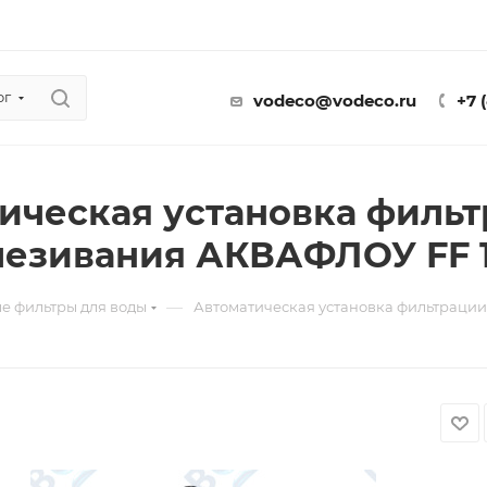
ог
vodeco@vodeco.ru
+7 
ическая установка фильт
езивания АКВАФЛОУ FF 1
—
е фильтры для воды
Автоматическая установка фильтраци