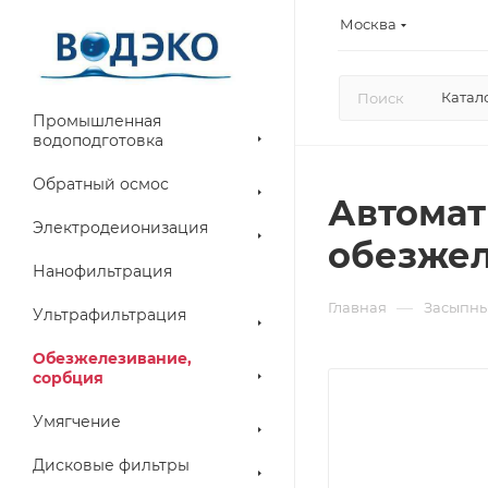
Москва
Катал
Промышленная
водоподготовка
Обратный осмос
Автомат
Электродеионизация
обезжел
Нанофильтрация
—
Главная
Засыпны
Ультрафильтрация
Обезжелезивание,
сорбция
Умягчение
Дисковые фильтры