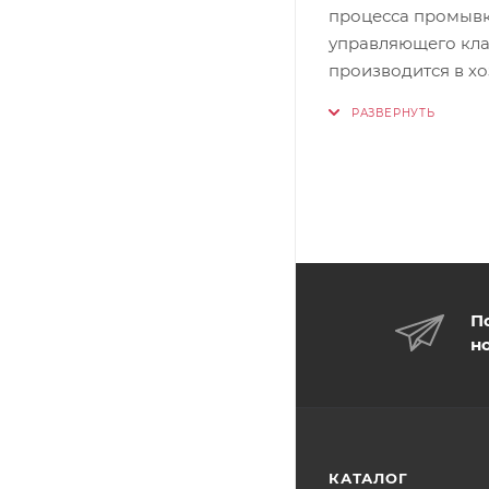
процесса промывк
управляющего кла
производится в х
П
н
КАТАЛОГ