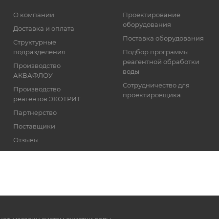
О компании
Проектирование
оборудования
Доставка и оплата
Поставка оборудования
Структурные
подразделения
Подбор программы
реагентной обработки
Производство
воды
АКВАФЛОУ
Сотрудничество для
Производство
проектировщика
реагентов ЭКОТРИТ
Партнерство
Поставщики
Отзывы
Реквизиты
нет-магазин систем очистки воды