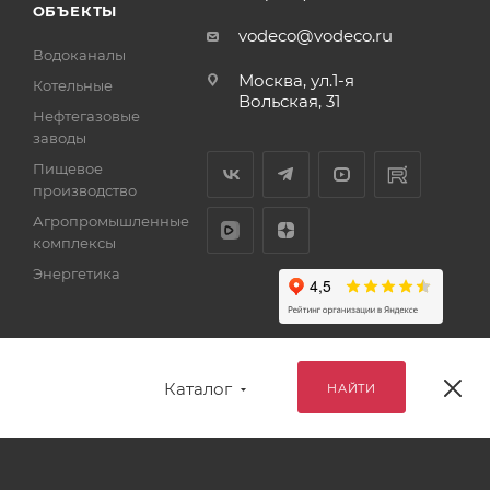
ОБЪЕКТЫ
vodeco@vodeco.ru
Водоканалы
Москва, ул.1-я
Котельные
Вольская, 31
Нефтегазовые
заводы
Пищевое
производство
Агропромышленные
комплексы
Энергетика
Каталог
НАЙТИ