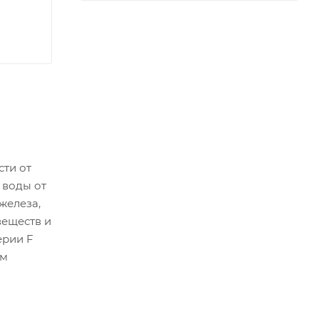
ти от
 воды от
железа,
веществ и
ерии F
им