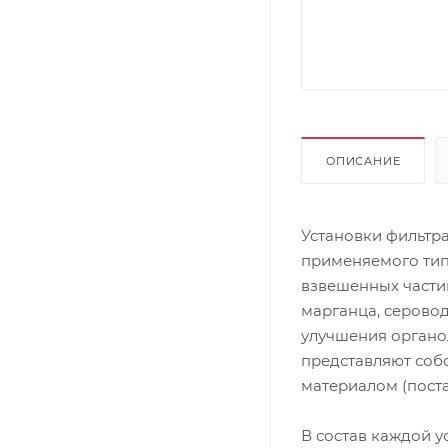
ОПИСАНИЕ
Установки фильтр
применяемого тип
взвешенных частиц
марганца, серово
улучшения органо
представляют соб
материалом (поста
В состав каждой у