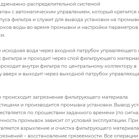
 с дренажно-распределительной системой
апан с автоматическим управлением, который крепится 
пуса фильтра и служит для вывода установки на промывк
оков воды во время промывки и настройки параметров
и.
 исходная вода через входной патрубок управляющего 
с фильтра и проходит через слой фильтрующего материал
роходит внутри фильтра по центральному коллектору в
у вверх и выходит через выходной патрубок управляющ
ы происходит загрязнение фильтрующего материала
тицами и производится промывка установки. Вывод ус
ествляется по прошествии заданного времени (по сигна
чность промывок зависит от условий эксплуатации. При
вляется взрыхление и очистка фильтрующего материала
рязнений – восстановление грязеемкости. Все операции