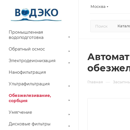
Москва
Катал
Промышленная
водоподготовка
Обратный осмос
Автомат
Электродеионизация
обезжел
Нанофильтрация
—
Главная
Засыпны
Ультрафильтрация
Обезжелезивание,
сорбция
Умягчение
Дисковые фильтры