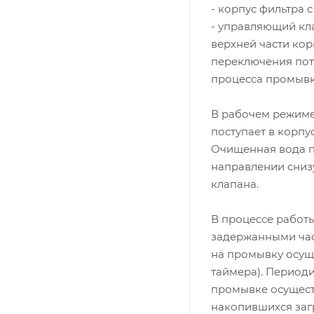
- корпус фильтра
- управляющий кл
верхней части кор
переключения пот
процесса промывк
В рабочем режиме
поступает в корпу
Очищенная вода п
направлении сниз
клапана.
В процессе работ
задержанными час
на промывку осущ
таймера). Периоди
промывке осущест
накопившихся заг