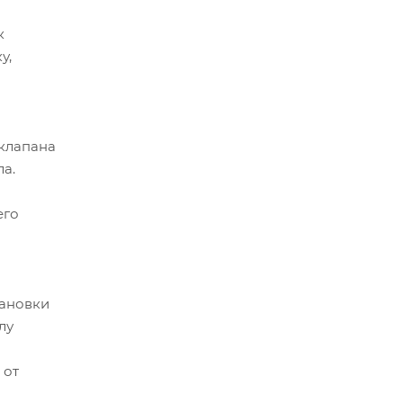
к
у,
клапана
а.
его
тановки
лу
 от