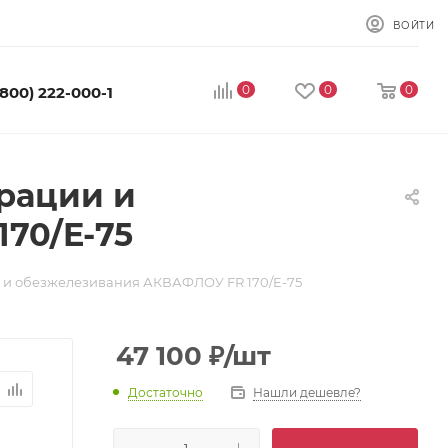
ВОЙТИ
0
0
0
(800) 222-000-1
рации и
70/E-75
и и обезжелезивания АКВАФЛОУ FR 170/E-75
47 100
₽
/шт
Достаточно
Нашли дешевле?