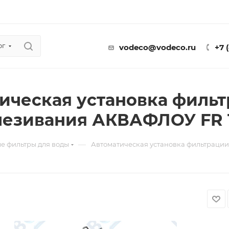
ог
vodeco@vodeco.ru
+7 
ическая установка фильт
езивания АКВАФЛОУ FR 1
—
е фильтры для воды
Автоматическая установка фильтраци