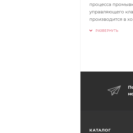
процесса промывк
управляющего кла
производится в х
П
н
КАТАЛОГ