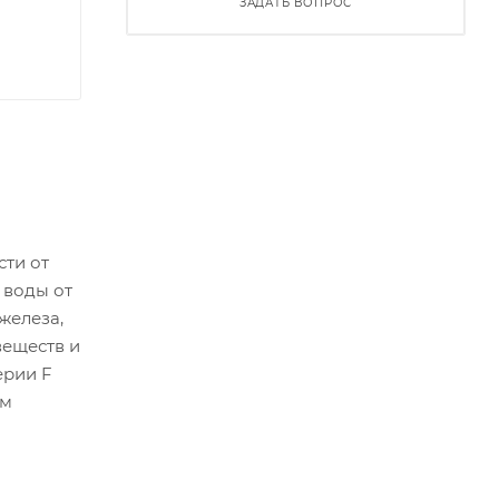
ЗАДАТЬ ВОПРОС
ти от
 воды от
железа,
веществ и
ерии F
им