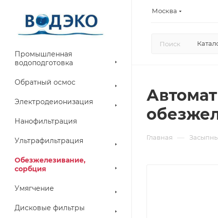
Москва
Катал
Промышленная
водоподготовка
Обратный осмос
Автомат
Электродеионизация
обезжел
Нанофильтрация
—
Главная
Засыпны
Ультрафильтрация
Обезжелезивание,
сорбция
Умягчение
Дисковые фильтры