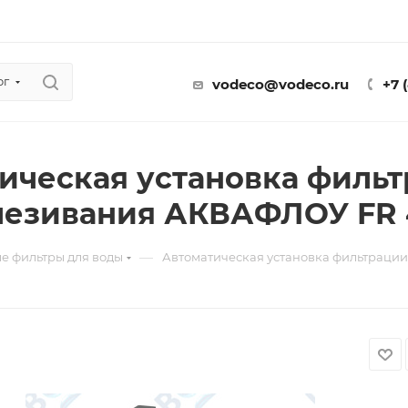
ог
vodeco@vodeco.ru
+7 
ическая установка фильт
езивания АКВАФЛОУ FR 
—
е фильтры для воды
Автоматическая установка фильтраци