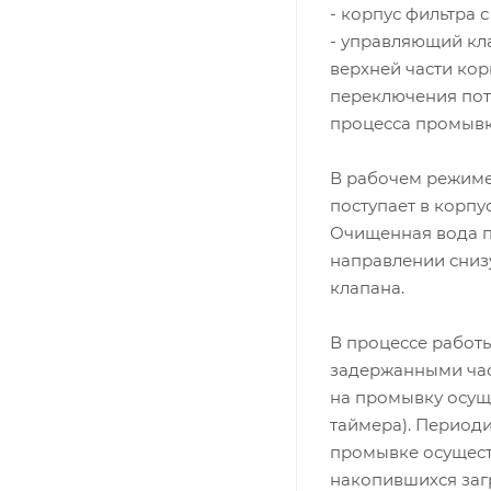
- корпус фильтра
- управляющий кл
верхней части кор
переключения пот
процесса промывк
В рабочем режиме
поступает в корпу
Очищенная вода п
направлении сниз
клапана.
В процессе работ
задержанными час
на промывку осущ
таймера). Периоди
промывке осущест
накопившихся заг