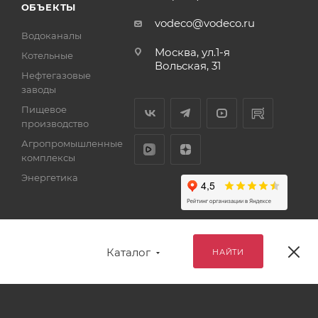
ОБЪЕКТЫ
vodeco@vodeco.ru
Водоканалы
Москва, ул.1-я
Котельные
Вольская, 31
Нефтегазовые
заводы
Пищевое
производство
Агропромышленные
комплексы
Энергетика
Каталог
НАЙТИ