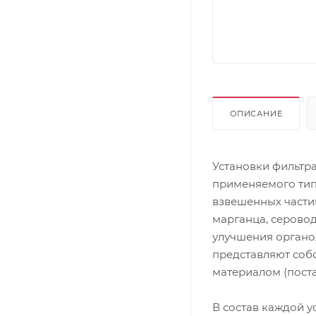
ОПИСАНИЕ
Установки фильтр
применяемого тип
взвешенных частиц
марганца, серово
улучшения органо
представляют соб
материалом (поста
В состав каждой у