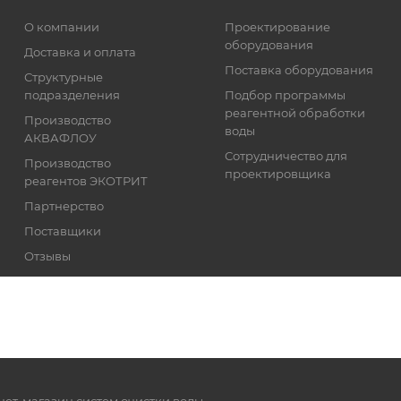
О компании
Проектирование
оборудования
Доставка и оплата
Поставка оборудования
Структурные
подразделения
Подбор программы
реагентной обработки
Производство
воды
АКВАФЛОУ
Сотрудничество для
Производство
проектировщика
реагентов ЭКОТРИТ
Партнерство
Поставщики
Отзывы
Реквизиты
нет-магазин систем очистки воды