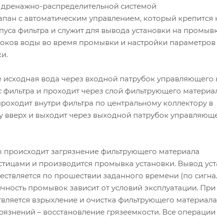
 с дренажно-распределительной системой
апан с автоматическим управлением, который крепится 
пуса фильтра и служит для вывода установки на промывк
оков воды во время промывки и настройки параметров
и.
 исходная вода через входной патрубок управляющего 
с фильтра и проходит через слой фильтрующего материал
роходит внутри фильтра по центральному коллектору в
у вверх и выходит через выходной патрубок управляющ
ы происходит загрязнение фильтрующего материала
тицами и производится промывка установки. Вывод ус
ествляется по прошествии заданного времени (по сигна
чность промывок зависит от условий эксплуатации. При
вляется взрыхление и очистка фильтрующего материала
рязнений – восстановление грязеемкости. Все операции