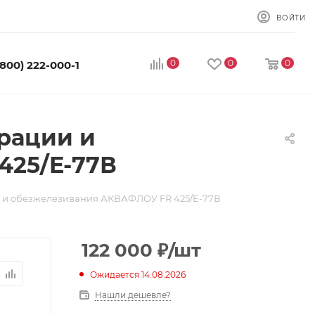
ВОЙТИ
0
0
0
(800) 222-000-1
рации и
425/E-77В
и и обезжелезивания АКВАФЛОУ FR 425/E-77В
122 000
₽
/шт
Ожидается 14.08.2026
Нашли дешевле?