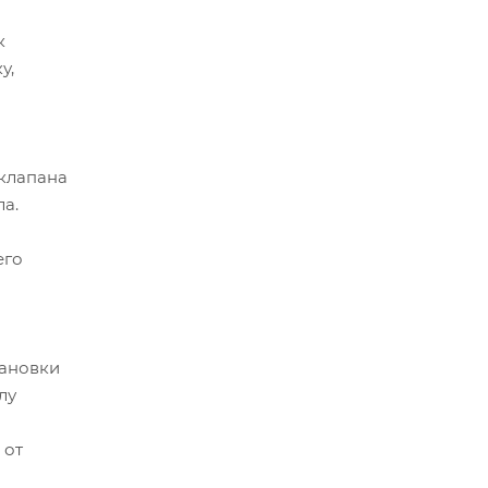
к
у,
клапана
а.
его
тановки
лу
 от