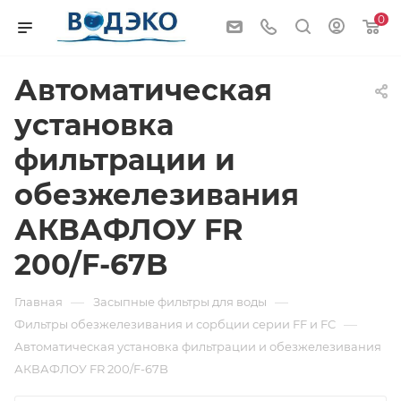
0
Автоматическая
установка
фильтрации и
обезжелезивания
АКВАФЛОУ FR
200/F-67B
—
—
Главная
Засыпные фильтры для воды
—
Фильтры обезжелезивания и сорбции серии FF и FC
Автоматическая установка фильтрации и обезжелезивания
АКВАФЛОУ FR 200/F-67B