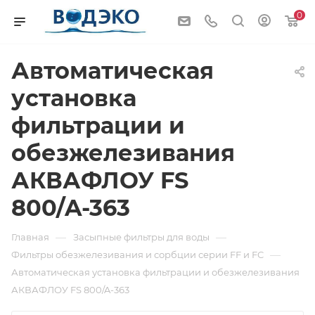
0
Автоматическая
установка
фильтрации и
обезжелезивания
АКВАФЛОУ FS
800/A-363
—
—
Главная
Засыпные фильтры для воды
—
Фильтры обезжелезивания и сорбции серии FF и FC
Автоматическая установка фильтрации и обезжелезивания
АКВАФЛОУ FS 800/A-363