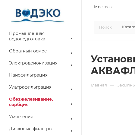
Москва
Катал
Промышленная
водоподготовка
Обратный осмос
Установ
Электродеионизация
АКВАФЛО
Нанофильтрация
—
Главная
Засыпны
Ультрафильтрация
Обезжелезивание,
сорбция
Умягчение
Дисковые фильтры