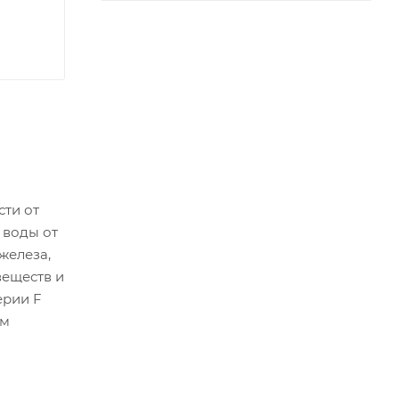
ти от
 воды от
железа,
веществ и
ерии F
им