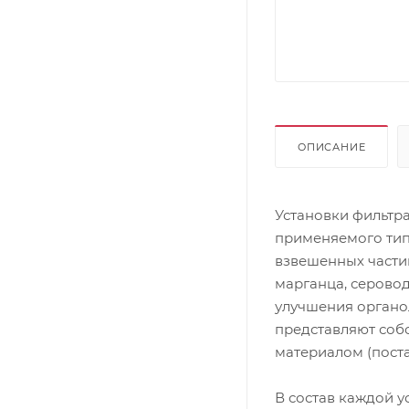
ОПИСАНИЕ
Установки фильтр
применяемого тип
взвешенных частиц
марганца, серово
улучшения органо
представляют соб
материалом (поста
В состав каждой у