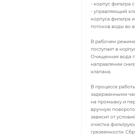
- корпус фильтра
- управляющий кла
корпуса фильтра 
потоков воды во 
В рабочем режиме
поступает в корпу
Очищенная вода п
направлении сниз
клапана.
В процессе работ
задержанными час
на промывку и пе
вручную поворото
зависит от услови
очистка фильтрую
грязеемкости. Сбр