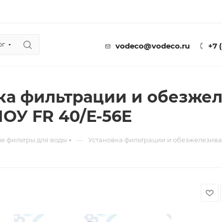
ог
vodeco@vodeco.ru
+7 
ка фильтрации и обезже
У FR 40/E-56E
—
е фильтры для воды
Установка фильтрации и обезжелезив