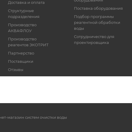
Доставка и оплата
Поставка оборудования
Структурные
подразделения
Подбор программы
реагентной обработки
Производство
воды
АКВАФЛОУ
Сотрудничество для
Производство
проектировщика
реагентов ЭКОТРИТ
Партнерство
Поставщики
Отзывы
Реквизиты
нет-магазин систем очистки воды