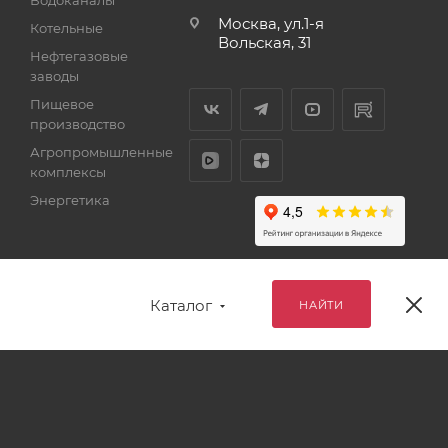
Москва, ул.1-я
Котельные
Вольская, 31
Нефтегазовые
заводы
Пищевое
производство
Агропромышленные
комплексы
Энергетика
Каталог
НАЙТИ