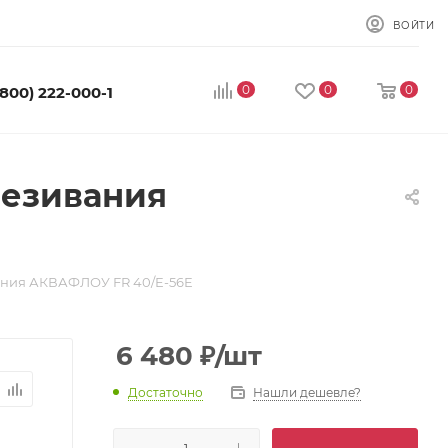
ВОЙТИ
0
0
0
(800) 222-000-1
лезивания
ания АКВАФЛОУ FR 40/E-56E
6 480
₽
/шт
Достаточно
Нашли дешевле?