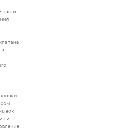
й части
ения
клапана
а.
его
тановки
ором
омывок
ие и
новление