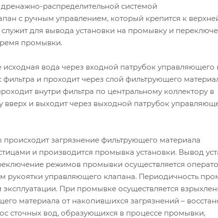
 с дренажно-распределительной системой
пан с ручным управлением, который крепится к верхне
и служит для вывода установки на промывку и переключ
время промывки.
 исходная вода через входной патрубок управляющего 
с фильтра и проходит через слой фильтрующего материал
роходит внутри фильтра по центральному коллектору в
у вверх и выходит через выходной патрубок управляющ
ы происходит загрязнение фильтрующего материала
тицами и производится промывка установки. Вывод ус
реключение режимов промывки осуществляется операт
м рукоятки управляющего клапана. Периодичность пр
й эксплуатации. При промывке осуществляется взрыхлен
щего материала от накопившихся загрязнений – восста
ос сточных вод, образующихся в процессе промывки,