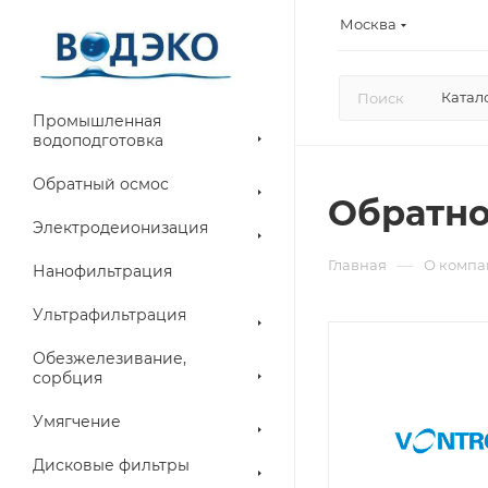
Москва
Катал
Промышленная
водоподготовка
Обратный осмос
Обратно
Электродеионизация
—
Главная
О компа
Нанофильтрация
Ультрафильтрация
Обезжелезивание,
сорбция
Умягчение
Дисковые фильтры