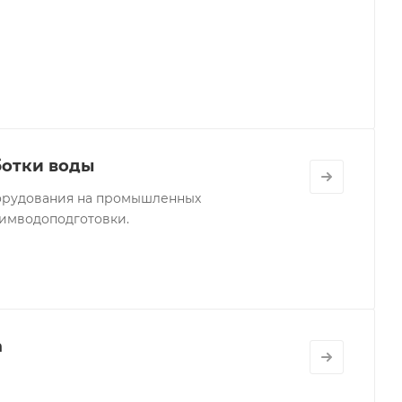
ботки воды
борудования на промышленных
химводоподготовки.
а