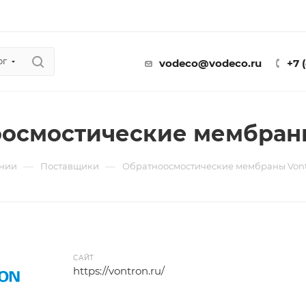
ог
vodeco@vodeco.ru
+7 
осмостические мембран
—
—
нии
Поставщики
Обратноосмостические мембраны Von
САЙТ
https://vontron.ru/