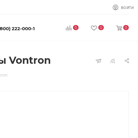
ВОЙТИ
0
0
0
(800) 222-000-1
ы Vontron
tron