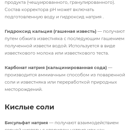
продукта (чешуированного, гранулированного).
Состав корректора pH может включать
подготовленную воду и гидроксид натрия .
Гидроксид кальция (гашеная известь)
— получают
путем обжига известняка с последующим гашением
полученной извести водой. Используется в виде
известкового молока или известкового теста.
Карбонат натрия (кальцинированная сода)
—
производится аммиачным способом из поваренной
соли и известняка или переработкой природных
месторождений.
Кислые соли
Бисульфат натрия
— получают взаимодействием
серной кислоты с хлоридом натрия или как