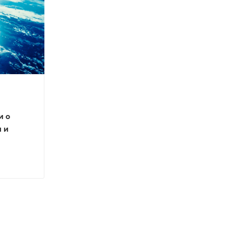
и о
 и