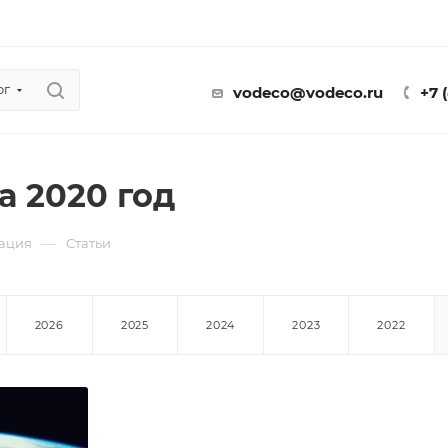
ог
vodeco@vodeco.ru
+7 
а 2020 год
—
ация
Статьи
2026
2025
2024
2023
2022